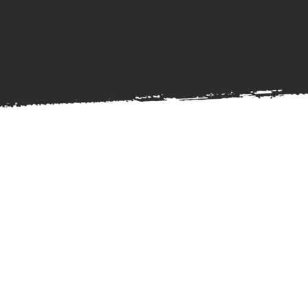
ento personal
a tu lado, ofreciéndote un acompañamiento
nfocado en tus objetivos y en lo que realmente es
remos juntos para que recuperes la claridad en tus
mocional que te permita vivir con más calma y
ecesaria para dar pasos firmes hacia la vida que