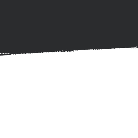
INDIVIDUAL
Crecimi
En este proceso caminaré 
cercano y adaptado a ti, e
importante para ti. Trabaja
decisiones, el bienestar e
equilibrio, y la confianza n